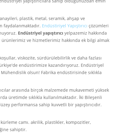
ndüstriyel yapıştırıcılara sahip olduğunuzdan emin
anayileri, plastik, metal, seramik, ahşap ve
dan faydalanmaktadır.
Endüstiriyel Yapıştırıcı
çözümleri
lunuyoruz.
Endüstriyel yapıştırıcı
yelpazemiz hakkında
er ürünlerimiz ve hizmetlerimiz hakkında ek bilgi almak
şullar, viskozite, sürdürülebilirlik ve daha fazlası
Türkiye'de endüstirimize kazandırıyoruz. Endüstriyel
 Mühendislik olsun! Fabrika endüstirisinde sıklıkla
tırıcılar arasında birçok malzemede mukavemeti yüksek
da üretimde sıklıkla kullanılmaktadır. İki Bileşenli
 düzey performansa sahip kuvvetli bir yapıştırıcıdır.
 kürleme camı. akrilik, plastikler, kompozitler,
ğine sahiptir.