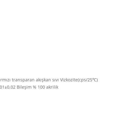
ırmızı transparan akışkan sıvı Vizkozite(cps/25℃)
01±0.02 Bileşim % 100 akrilik