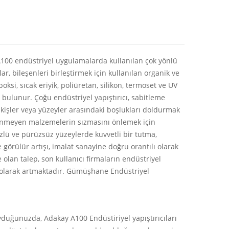
 A100 endüstriyel uygulamalarda kullanılan çok yönlü
ılar, bileşenleri birleştirmek için kullanılan organik ve
oksi, sıcak eriyik, poliüretan, silikon, termoset ve UV
eri bulunur. Çoğu endüstriyel yapıştırıcı, sabitleme
ikişler veya yüzeyler arasındaki boşlukları doldurmak
 istenmeyen malzemelerin sızmasını önlemek için
üzlü ve pürüzsüz yüzeylerde kuvvetli bir tutma,
e görülür artışı, imalat sanayine doğru orantılı olarak
 olan talep, son kullanıcı firmaların endüstriyel
li olarak artmaktadır. Gümüşhane Endüstriyel
duyduğunuzda, Adakay A100 Endüstiriyel yapıştırıcıları