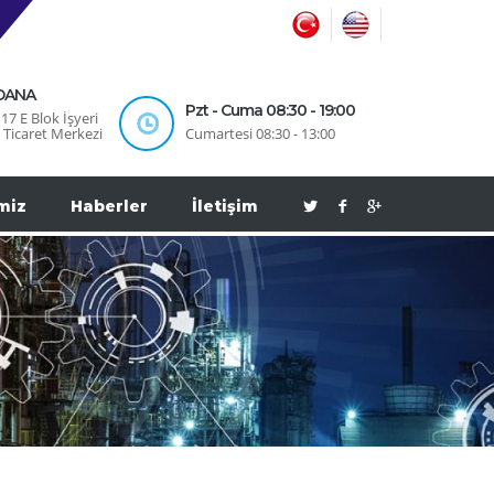
ADANA
Pzt - Cuma 08:30 - 19:00
17 E Blok İşyeri
 Ticaret Merkezi
Cumartesi 08:30 - 13:00
miz
Haberler
İletişim