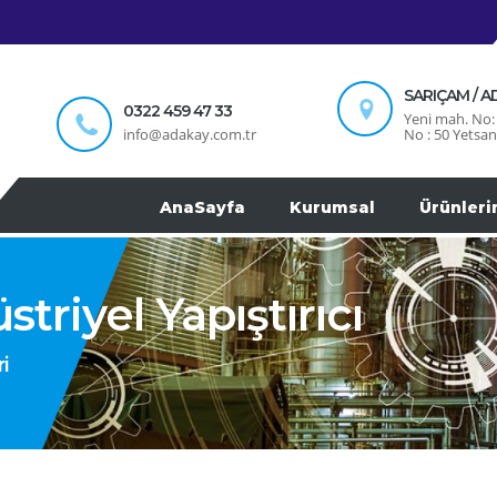
SARIÇAM / 
0322 459 47 33
Yeni mah. No: 
info@adakay.com.tr
No : 50 Yetsan
AnaSayfa
Kurumsal
Ürünleri
riyel Yapıştırıcı
i