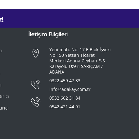
!
İletişim Bilgileri
Yeni mah. No: 17 E Blok İşyeri
cı
No : 50 Yetsan Ticaret
Merkezi Adana Ceyhan E-5
Karayolu Üzeri SARIÇAM /
ADANA
ı
0322 459 47 33
ı
info@adakay.com.tr
ırıcı
0532 602 31 84
0542 421 44 91
ırıcı