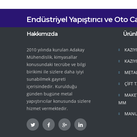
Endüstriyel Yapıştırıcı ve Oto C
Hakkımızda
Ürünl
2010 yılında kurulan Adakay
KAZIY
Mühendislik, kimyasallar
KAZIY
konusundaki tecrübe ve bilgi
birikimi ile sizlere daha iyiyi
METAL
sunabilmek gayreti
ÇİFT 
içerisindedir. Kurulduğu
günden bugüne metal
MAKET
yapıştırıcılar konusunda sizlere
MM
hizmet vermektedir.
MANUE