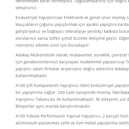
denemeden karar vermeyiniz. Uygulamalarınız için doğru e
olmalısınız.
Endüstriyel Yapıştırıcılar Elektronik ve genel ürün montaj s
kauçukların çoğunu yapıştırmak için epoksi yapıştırıcılar
geliştiriyoruz ve bağlayıcı teknolojiye yenilikçi katkıda bu
sorularınız varsa lütfen şimdi bizimle iletişime geçin. Diğ
isterseniz elbette sizin için buradayız!
Adakay Mühendislik olarak, mukavemet, esneklik, çevresel ko
için gereksinimlerinizi karşılayan mükemmel yapıştırıcıyı 
yapıştıcı satan firmalar arıyorsanız doğru adresiniz Adakay
kullanılmaktadır.
A100 Çift Komponentli Yapıştırıcı 50ml Endüstiriyel yapış
bir yapıştırma sağlar. Oto Cam sanayinde montaj, fabrikalar
Yapıştırıcı Tabancası ile kullanılmaktadır. İki bileşenli, üst
Bileşenler aynı oranda karıştırılmalıdır.
A100 Yüksek Performanslı Yapısal Yapıştırıcı, 2 parçalı hızlı
alüminyum paslanmaz çelik ve tüm metal yapıştırma özelli