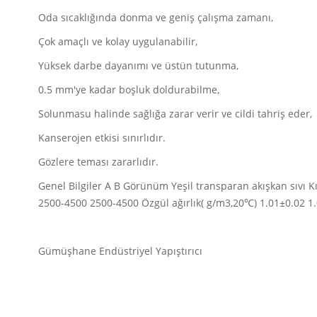
Oda sıcaklığında donma ve geniş çalışma zamanı,
Çok amaçlı ve kolay uygulanabilir,
Yüksek darbe dayanımı ve üstün tutunma,
0.5 mm'ye kadar boşluk doldurabilme,
Solunmasu halinde sağlığa zarar verir ve cildi tahriş eder,
Kanserojen etkisi sınırlıdır.
Gözlere teması zararlıdır.
Genel Bilgiler A B Görünüm Yeşil transparan akışkan sıvı K
2500-4500 2500-4500 Özgül ağırlık( g/m3,20℃) 1.01±0.02 1.
Gümüşhane Endüstriyel Yapıştırıcı