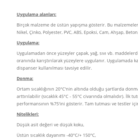
Uygulama alanları:
Birçok malzeme de üstün yapışma gösterir. Bu malzemelerde
Nikel, Çinko, Polyester, PVC, ABS, Epoksi, Cam, Ahşap, Beton
Uygulama:
Uygulamadan önce yüzeyler çapak, yağ, sıvı vb. maddelerde
oranında karıştırılarak yüzeylere uygulanır. Uygulamada kar
dispanser kullanılması tavsiye edilir.
Donma:
Ortam sıcaklığının 20°C'nin altında olduğu şartlarda donma
arttırılabilir (sıcaklık 45°C - 55°C civarında olmalıdır). İlk 
performansının %75'ini gösterir. Tam tutması ve testler için
Nitelikleri:
Düşük asit değeri ve düşük koku,
Üstün sıcaklık dayanımı -40°C/+ 150°C,