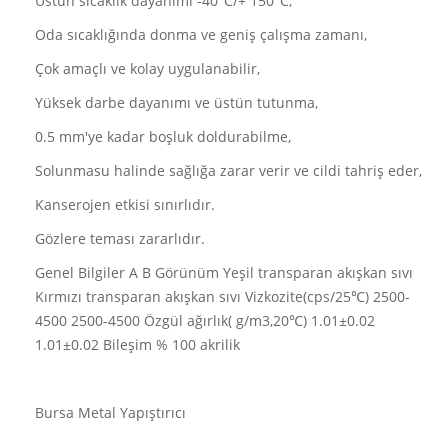
Üstün sıcaklık dayanımı -40°C/+ 150°C,
Oda sıcaklığında donma ve geniş çalışma zamanı,
Çok amaçlı ve kolay uygulanabilir,
Yüksek darbe dayanımı ve üstün tutunma,
0.5 mm'ye kadar boşluk doldurabilme,
Solunmasu halinde sağlığa zarar verir ve cildi tahriş eder,
Kanserojen etkisi sınırlıdır.
Gözlere teması zararlıdır.
Genel Bilgiler A B Görünüm Yeşil transparan akışkan sıvı
Kırmızı transparan akışkan sıvı Vizkozite(cps/25℃) 2500-
4500 2500-4500 Özgül ağırlık( g/m3,20℃) 1.01±0.02
1.01±0.02 Bileşim % 100 akrilik
Bursa Metal Yapıştırıcı