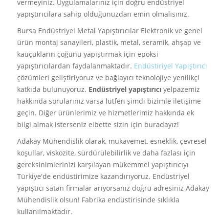
vermeyiniz. Uygulamalarınız için doğru endüstriyel
yapıştırıcılara sahip olduğunuzdan emin olmalısınız.
Bursa Endüstriyel Metal Yapıştırıcılar Elektronik ve genel
ürün montaj sanayileri, plastik, metal, seramik, ahşap ve
kauçukların çoğunu yapıştırmak için epoksi
yapıştırıcılardan faydalanmaktadır.
Endüstiriyel Yapıştırıcı
çözümleri geliştiriyoruz ve bağlayıcı teknolojiye yenilikçi
katkıda bulunuyoruz.
Endüstriyel yapıştırıcı
yelpazemiz
hakkında sorularınız varsa lütfen şimdi bizimle iletişime
geçin. Diğer ürünlerimiz ve hizmetlerimiz hakkında ek
bilgi almak isterseniz elbette sizin için buradayız!
Adakay Mühendislik olarak, mukavemet, esneklik, çevresel
koşullar, viskozite, sürdürülebilirlik ve daha fazlası için
gereksinimlerinizi karşılayan mükemmel yapıştırıcıyı
Türkiye'de endüstirimize kazandırıyoruz. Endüstriyel
yapıştıcı satan firmalar arıyorsanız doğru adresiniz Adakay
Mühendislik olsun! Fabrika endüstirisinde sıklıkla
kullanılmaktadır.