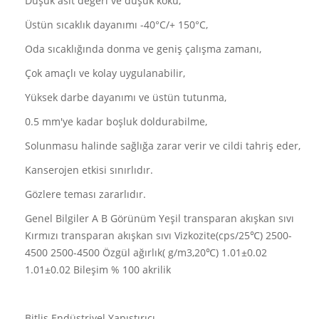
Düşük asit değeri ve düşük koku,
Üstün sıcaklık dayanımı -40°C/+ 150°C,
Oda sıcaklığında donma ve geniş çalışma zamanı,
Çok amaçlı ve kolay uygulanabilir,
Yüksek darbe dayanımı ve üstün tutunma,
0.5 mm'ye kadar boşluk doldurabilme,
Solunmasu halinde sağlığa zarar verir ve cildi tahriş eder,
Kanserojen etkisi sınırlıdır.
Gözlere teması zararlıdır.
Genel Bilgiler A B Görünüm Yeşil transparan akışkan sıvı
Kırmızı transparan akışkan sıvı Vizkozite(cps/25℃) 2500-
4500 2500-4500 Özgül ağırlık( g/m3,20℃) 1.01±0.02
1.01±0.02 Bileşim % 100 akrilik
Bitlis Endüstriyel Yapıştırıcı