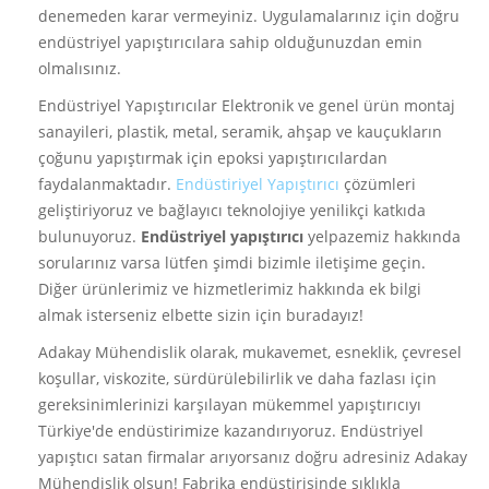
denemeden karar vermeyiniz. Uygulamalarınız için doğru
endüstriyel yapıştırıcılara sahip olduğunuzdan emin
olmalısınız.
Endüstriyel Yapıştırıcılar Elektronik ve genel ürün montaj
sanayileri, plastik, metal, seramik, ahşap ve kauçukların
çoğunu yapıştırmak için epoksi yapıştırıcılardan
faydalanmaktadır.
Endüstiriyel Yapıştırıcı
çözümleri
geliştiriyoruz ve bağlayıcı teknolojiye yenilikçi katkıda
bulunuyoruz.
Endüstriyel yapıştırıcı
yelpazemiz hakkında
sorularınız varsa lütfen şimdi bizimle iletişime geçin.
Diğer ürünlerimiz ve hizmetlerimiz hakkında ek bilgi
almak isterseniz elbette sizin için buradayız!
Adakay Mühendislik olarak, mukavemet, esneklik, çevresel
koşullar, viskozite, sürdürülebilirlik ve daha fazlası için
gereksinimlerinizi karşılayan mükemmel yapıştırıcıyı
Türkiye'de endüstirimize kazandırıyoruz. Endüstriyel
yapıştıcı satan firmalar arıyorsanız doğru adresiniz Adakay
Mühendislik olsun! Fabrika endüstirisinde sıklıkla