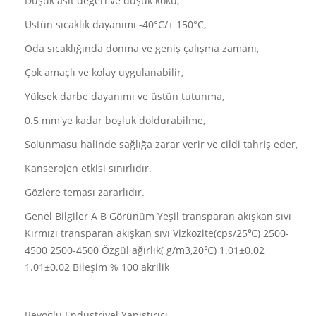
Düşük asit değeri ve düşük koku,
Üstün sıcaklık dayanımı -40°C/+ 150°C,
Oda sıcaklığında donma ve geniş çalışma zamanı,
Çok amaçlı ve kolay uygulanabilir,
Yüksek darbe dayanımı ve üstün tutunma,
0.5 mm'ye kadar boşluk doldurabilme,
Solunmasu halinde sağlığa zarar verir ve cildi tahriş eder,
Kanserojen etkisi sınırlıdır.
Gözlere teması zararlıdır.
Genel Bilgiler A B Görünüm Yeşil transparan akışkan sıvı
Kırmızı transparan akışkan sıvı Vizkozite(cps/25℃) 2500-
4500 2500-4500 Özgül ağırlık( g/m3,20℃) 1.01±0.02
1.01±0.02 Bileşim % 100 akrilik
Beyoğlu Endüstriyel Yapıştırıcı