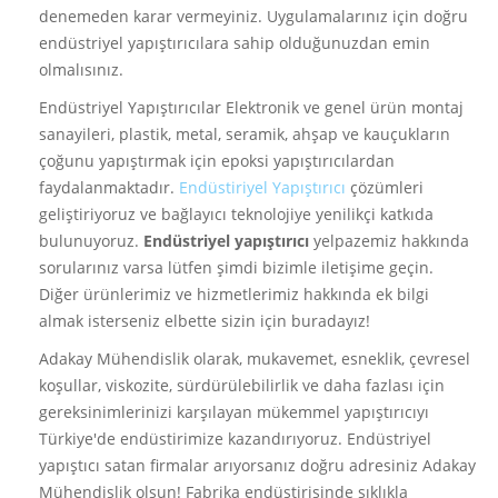
denemeden karar vermeyiniz. Uygulamalarınız için doğru
endüstriyel yapıştırıcılara sahip olduğunuzdan emin
olmalısınız.
Endüstriyel Yapıştırıcılar Elektronik ve genel ürün montaj
sanayileri, plastik, metal, seramik, ahşap ve kauçukların
çoğunu yapıştırmak için epoksi yapıştırıcılardan
faydalanmaktadır.
Endüstiriyel Yapıştırıcı
çözümleri
geliştiriyoruz ve bağlayıcı teknolojiye yenilikçi katkıda
bulunuyoruz.
Endüstriyel yapıştırıcı
yelpazemiz hakkında
sorularınız varsa lütfen şimdi bizimle iletişime geçin.
Diğer ürünlerimiz ve hizmetlerimiz hakkında ek bilgi
almak isterseniz elbette sizin için buradayız!
Adakay Mühendislik olarak, mukavemet, esneklik, çevresel
koşullar, viskozite, sürdürülebilirlik ve daha fazlası için
gereksinimlerinizi karşılayan mükemmel yapıştırıcıyı
Türkiye'de endüstirimize kazandırıyoruz. Endüstriyel
yapıştıcı satan firmalar arıyorsanız doğru adresiniz Adakay
Mühendislik olsun! Fabrika endüstirisinde sıklıkla