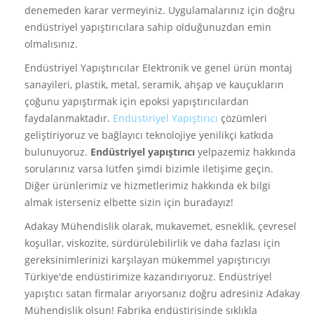
denemeden karar vermeyiniz. Uygulamalarınız için doğru
endüstriyel yapıştırıcılara sahip olduğunuzdan emin
olmalısınız.
Endüstriyel Yapıştırıcılar Elektronik ve genel ürün montaj
sanayileri, plastik, metal, seramik, ahşap ve kauçukların
çoğunu yapıştırmak için epoksi yapıştırıcılardan
faydalanmaktadır.
Endüstiriyel Yapıştırıcı
çözümleri
geliştiriyoruz ve bağlayıcı teknolojiye yenilikçi katkıda
bulunuyoruz.
Endüstriyel yapıştırıcı
yelpazemiz hakkında
sorularınız varsa lütfen şimdi bizimle iletişime geçin.
Diğer ürünlerimiz ve hizmetlerimiz hakkında ek bilgi
almak isterseniz elbette sizin için buradayız!
Adakay Mühendislik olarak, mukavemet, esneklik, çevresel
koşullar, viskozite, sürdürülebilirlik ve daha fazlası için
gereksinimlerinizi karşılayan mükemmel yapıştırıcıyı
Türkiye'de endüstirimize kazandırıyoruz. Endüstriyel
yapıştıcı satan firmalar arıyorsanız doğru adresiniz Adakay
Mühendislik olsun! Fabrika endüstirisinde sıklıkla