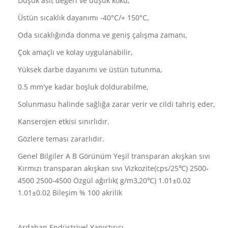
Düşük asit değeri ve düşük koku,
Üstün sıcaklık dayanımı -40°C/+ 150°C,
Oda sıcaklığında donma ve geniş çalışma zamanı,
Çok amaçlı ve kolay uygulanabilir,
Yüksek darbe dayanımı ve üstün tutunma,
0.5 mm'ye kadar boşluk doldurabilme,
Solunmasu halinde sağlığa zarar verir ve cildi tahriş eder,
Kanserojen etkisi sınırlıdır.
Gözlere teması zararlıdır.
Genel Bilgiler A B Görünüm Yeşil transparan akışkan sıvı
Kırmızı transparan akışkan sıvı Vizkozite(cps/25℃) 2500-
4500 2500-4500 Özgül ağırlık( g/m3,20℃) 1.01±0.02
1.01±0.02 Bileşim % 100 akrilik
Ardahan Endüstriyel Yapıştırıcı